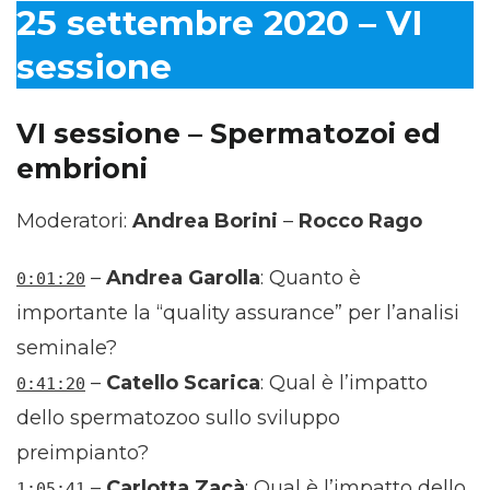
25 settembre 2020 – VI
sessione
VI sessione – Spermatozoi ed
embrioni
Moderatori:
Andrea Borini
–
Rocco Rago
–
Andrea Garolla
: Quanto è
0:01:20
importante la “quality assurance” per l’analisi
seminale?
–
Catello Scarica
: Qual è l’impatto
0:41:20
dello spermatozoo sullo sviluppo
preimpianto?
–
Carlotta Zacà
: Qual è l’impatto dello
1:05:41