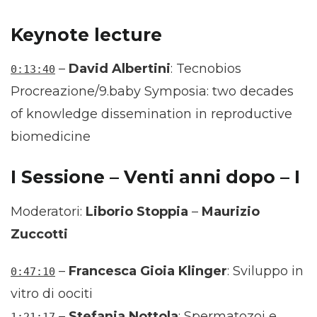
Keynote lecture
–
David Albertini
: Tecnobios
0:13:40
Procreazione/9.baby Symposia: two decades
of knowledge dissemination in reproductive
biomedicine
I Sessione – Venti anni dopo – I
Moderatori:
Liborio Stoppia
–
Maurizio
Zuccotti
–
Francesca Gioia Klinger
: Sviluppo in
0:47:10
vitro di oociti
–
Stefania Nottola
: Spermatozoi e
1:21:17