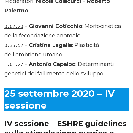
Moderatori:
Nicola Colacurci
–
Roberto
Palermo
–
Giovanni Coticchio
: Morfocinetica
0:02:20
della fecondazione anomale
–
Cristina Lagalla
: Plasticità
0:35:52
dell’embrione umano
–
Antonio Capalbo
: Determinanti
1:01:27
genetici del fallimento dello sviluppo
25 settembre 2020 – IV
sessione
IV sessione – ESHRE guidelines