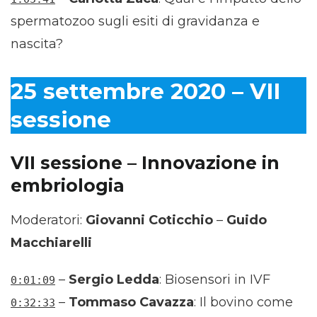
spermatozoo sugli esiti di gravidanza e
nascita?
25 settembre 2020 – VII
sessione
VII sessione – Innovazione in
embriologia
Moderatori:
Giovanni Coticchio
–
Guido
Macchiarelli
–
Sergio Ledda
: Biosensori in IVF
0:01:09
–
Tommaso Cavazza
: Il bovino come
0:32:33