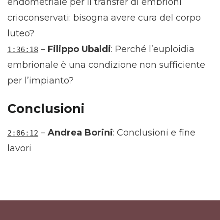
endometriale per il transfer di embrioni
crioconservati: bisogna avere cura del corpo
luteo?
–
Filippo Ubaldi
: Perché l’euploidia
1:36:18
embrionale è una condizione non sufficiente
per l’impianto?
Conclusioni
–
Andrea Borini
: Conclusioni e fine
2:06:12
lavori