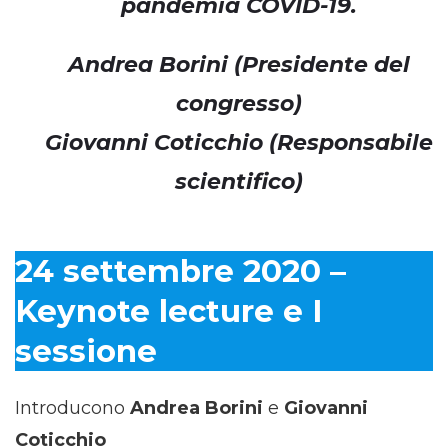
pandemia COVID-19.
Andrea Borini
(Presidente del
congresso)
Giovanni Coticchio
(Responsabile
scientifico)
24 settembre 2020 –
Keynote lecture e I
sessione
Introducono
Andrea Borini
e
Giovanni
Coticchio