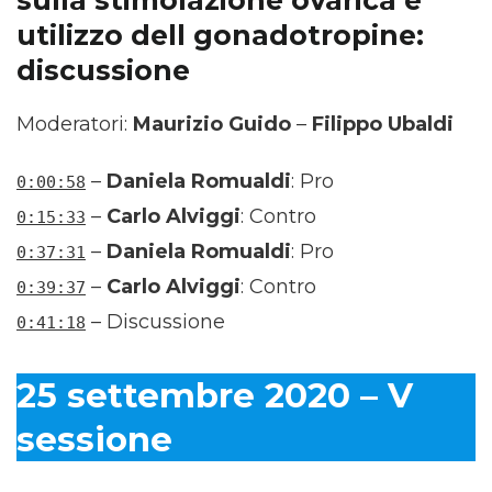
sulla stimolazione ovarica e
utilizzo dell gonadotropine:
discussione
Moderatori:
Maurizio Guido
–
Filippo Ubaldi
–
Daniela Romualdi
: Pro
0:00:58
–
Carlo Alviggi
: Contro
0:15:33
–
Daniela Romualdi
: Pro
0:37:31
–
Carlo Alviggi
: Contro
0:39:37
– Discussione
0:41:18
25 settembre 2020 – V
sessione