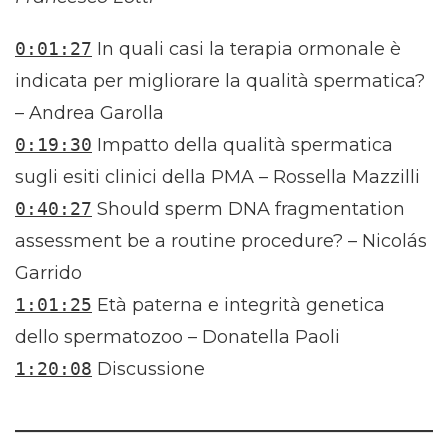
0:01:27
In quali casi la terapia ormonale è
indicata per migliorare la qualità spermatica?
– Andrea Garolla
0:19:30
Impatto della qualità spermatica
sugli esiti clinici della PMA – Rossella Mazzilli
0:40:27
Should sperm DNA fragmentation
assessment be a routine procedure? – Nicolás
Garrido
1:01:25
Età paterna e integrità genetica
dello spermatozoo – Donatella Paoli
1:20:08
Discussione