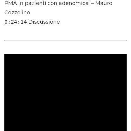
PMA in pazienti con adenomiosi – Mauro
Cozzolino
0:24:14
Discussione